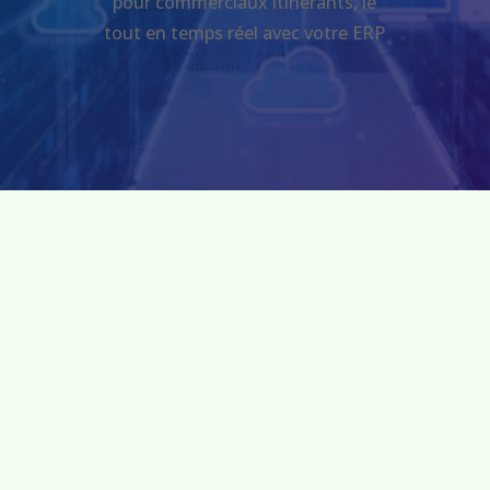
pour commerciaux itinérants, le
tout en temps réel avec votre ERP

Liaison avec votre site Web
e-commerce, mais aussi remontée des
demandes de contact via formulaire
dans votre ERP ou CRM, et accès à une