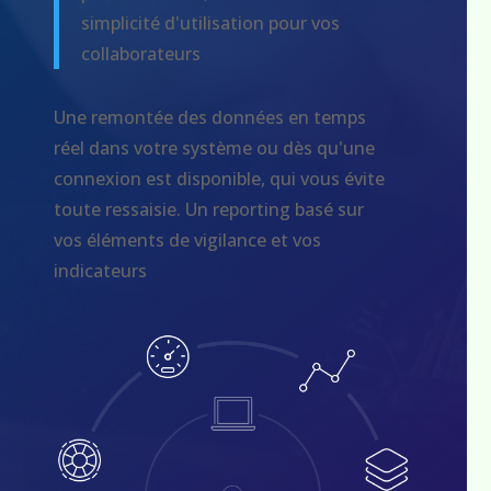
simplicité d'utilisation pour vos
collaborateurs
Une remontée des données en temps
réel dans votre système ou dès qu'une
connexion est disponible, qui vous évite
toute ressaisie. Un reporting basé sur
vos éléments de vigilance et vos
indicateurs