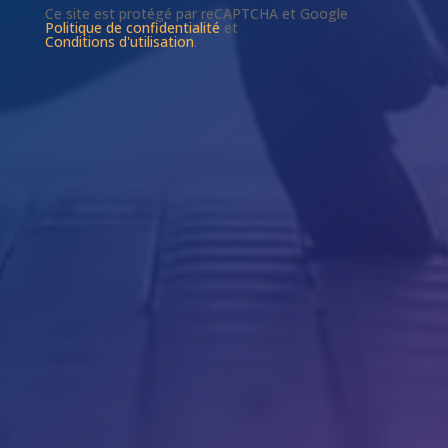
Ce site est protégé par reCAPTCHA et Google
Politique de confidentialité
et
Conditions d'utilisation
.

Téléphone
03 83 27 47 03

Horaires
Du Lundi au Vendredi
9h-12h et 14h-18h

Concept-IS
48, rue Emile Zola
54500 VANDOEUVRE