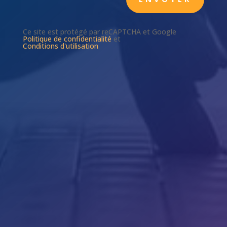
Ce site est protégé par reCAPTCHA et Google
Politique de confidentialité
et
Conditions d'utilisation
.

Téléphone
03 83 27 47 03

Horaires
Du Lundi au Vendredi
9h-12h et 14h-18h

Concept-IS
48, rue Emile Zola
54500 VANDOEUVRE