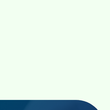

Etudes, Conseil et Audit
Vous souhaitez gagner du temps, vous
développez votre activité et avez de
nouveaux besoins... Votre système
informatique doit évoluer
Exposez nous vos projets, en tenant
compte de l'existant, de vos besoins et
des nouveaux usages, nous construirons
avec vous une solution conforme à vos
attentes, logicielle et matérielle.