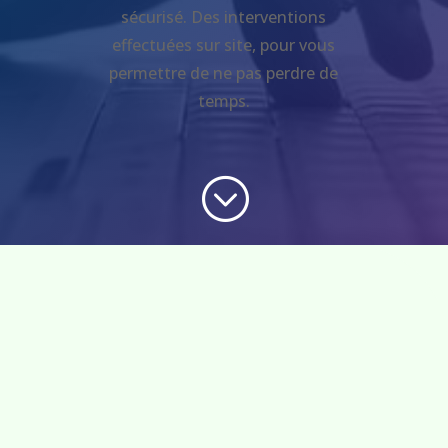
sécurisé. Des interventions
effectuées sur site, pour vous
permettre de ne pas perdre de
temps.
;

Des forfaits sur mesure
Découvrez nos « forfaits service »
couvrant tous vos besoins courants de
service informatique : dépannage –