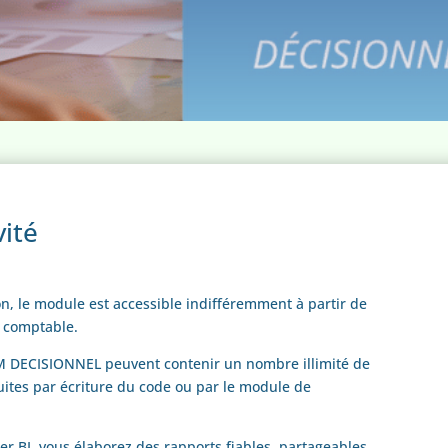
vité
on, le module est accessible indifféremment à partir de
 comptable.
 DECISIONNEL peuvent contenir un nombre illimité de
uites par écriture du code ou par le module de
er BI, vous élaborez des rapports fiables, partageables