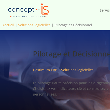
Servic
Accueil
|
Solutions logicielles
|
Pilotage et Décisionnel
Pilotage et Décisionne
Gestimum ERP
|
Solutions logicielles
Le pilotage Haute précision pour les dirigeants
Choisissez vos indicateurs clé et construisez 
personnalisés.