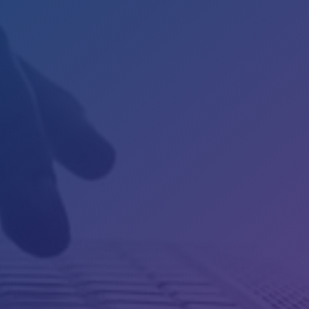

Téléphone
03 83 27 47 03

Horaires
Du Lundi au Vendredi
9h-12h et 14h-18h

Concept-IS
48, rue Emile Zola
54500 VANDOEUVRE