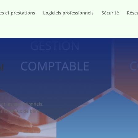
es et prestations
Logiciels professionnels
Sécurité
Rése
l
 et les opérationnels.
vos tableaux de bord